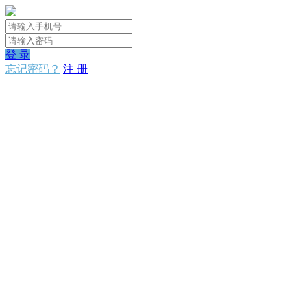
登 录
忘记密码？
注 册