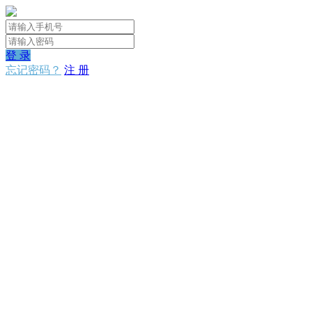
登 录
忘记密码？
注 册